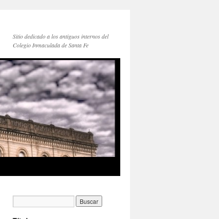
Sitio dedicado a los antiguos internos del
Colegio Inmaculada de Santa Fe