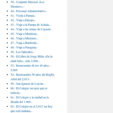
39.- Conjunto Musical «Los
Shouters».-
40.- Personal Administrativo.-
41.- Visita a Parana.-
42.- Viaje a Europa.-
43.- Viaje a la Pampa de Achala.-
44.- Viaje a las ruinas de Cayastá.-
45.- Viaje a Mendoza.-
46.- Viaje a Misiones.-
47.- Viaje a Bariloche.-
48.- Viaje a Paraguay.-
49.- Los fallecidos.-
50.- El Libro de Jorge Milia «De la
edad feliz». Año 2.006.-
52.- Reencuentro de los 40 años.-
2.005
54.- Reencuentro 50 años del Rugby.
Abril del 2.013.-
59.- San Ignacio de Loyola.-
60.- El Colegio: un ayer que es
todavía.-
61.- El Colegio y la ciudad en la
década del 1.960.-
62.- El Colegio en el 2.013: un hoy
que será mañana.-