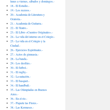
lunes a viernes, sábados y domingos.-
18.- El Estudio.-
19.- Los recreos.-
20.- Academia de Literatura y
Oratoria.-
21.- Academia de Guitarra.-
22.- El Teatro.-
23.- El Libro «Cuentos Originales».-
24.- La vida del interno en el Colegio.-
25.- La vida en el Colegio y la
Ciudad.-
26.- Ejercicios Espirituales.-
27.- Actos de gimnasia.-
28.- La banda.-
29.- Los desfiles.-
30.- El futbol.-
31.- El rugby.-
32.- La natación.-
33.- El basquet.-
34.- El handball.-
35.- Las Olimpíadas en Buenos
Aires.-
36.- En el rio.-
37.- Piquete las Flores.-
38.- Las Kermeses.-