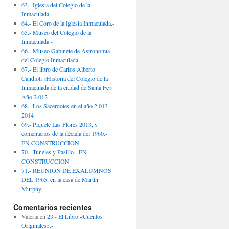
63.- Iglesia del Colegio de la
Inmaculada
64.- El Coro de la Iglesia Inmaculada.-
65.- Museo del Colegio de la
Inmaculada.-
66.- Museo Gabinete de Astronomía
del Colegio Inmaculada
67.- El libro de Carlos Alberto
Candioti «Historia del Colegio de la
Inmaculada de la ciudad de Santa Fe»
Año 2.012
68.- Los Sacerdotes en el año 2.013-
2014
69.- Piquete Las Flores 2013, y
comentarios de la década del 1960.-
EN CONSTRUCCION
70.- Tuneles y Pasillo.- EN
CONSTRUCCION
71.- REUNION DE EXALUMNOS
DEL 1965, en la casa de Martín
Murphy.-
Comentarios recientes
Valeria
en
23.- El Libro «Cuentos
Originales».-